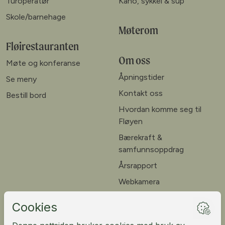
Turoperatør
Kano, sykkel & sup
Skole/barnehage
Møterom
Fløirestauranten
Om oss
Møte og konferanse
Åpningstider
Se meny
Kontakt oss
Bestill bord
Hvordan komme seg til
Fløyen
Bærekraft &
samfunnsoppdrag
Årsrapport
Webkamera
Ledige stillinger