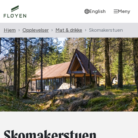
English
Meny
Hjem
Opplevelser
Mat & drikke
Skomakerstuen
Skomakerstuen