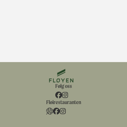
Følg oss
Fløirestauranten