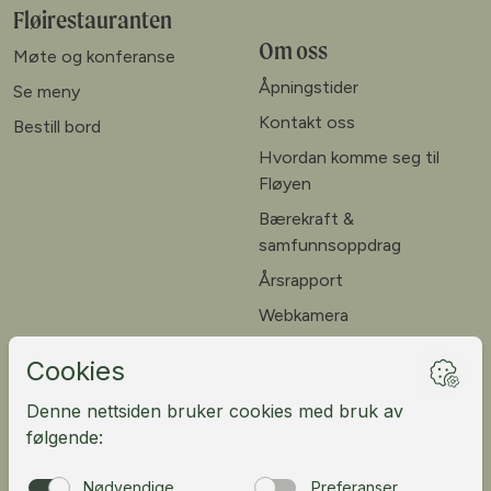
Fløirestauranten
Om oss
Møte og konferanse
Åpningstider
Se meny
Kontakt oss
Bestill bord
Hvordan komme seg til
Fløyen
Bærekraft &
samfunnsoppdrag
Årsrapport
Webkamera
Ledige stillinger
Kundeportal
English