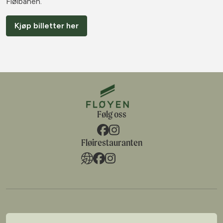
Fløibanen.
Kjøp billetter her
Følg oss
Fløirestauranten