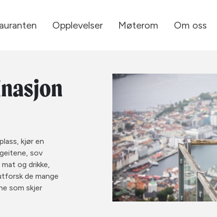
tauranten
Opplevelser
Møterom
Om oss
inasjon
lass, kjør en
 geitene, sov
 mat og drikke,
, utforsk de mange
ene som skjer