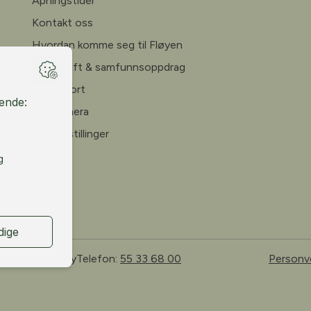
Åpningstider
Kontakt oss
Hvordan komme seg til Fløyen
Bærekraft & samfunnsoppdrag
Årsrapport
Webkamera
Ledige stillinger
 Bergen, Norway
Telefon:
55 33 68 00
Personv