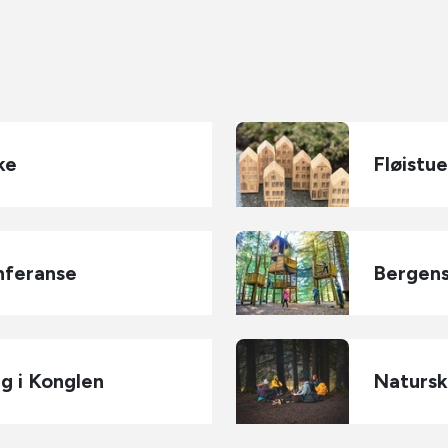
ke
Fløistue
nferanse
Bergens
g i Konglen
Natursk