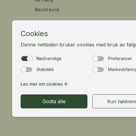
Bestill bord
Fløibanen AS
Vetrlidsallmenningen 23A, 5014