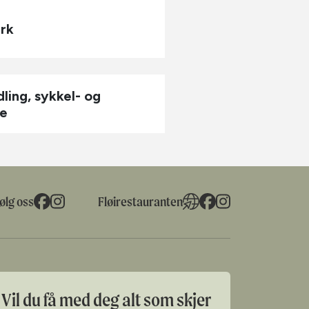
rk
ling, sykkel- og
ie
ølg oss
Fløirestauranten
Vil du få med deg alt som skjer