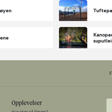
løyen
Tuftepa
Kanopad
tene
suputle
F
Opplevelser
Hva skjer på Fløyen?