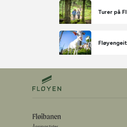
Turer på F
Fløyengei
Fløibanen
Åpningstider