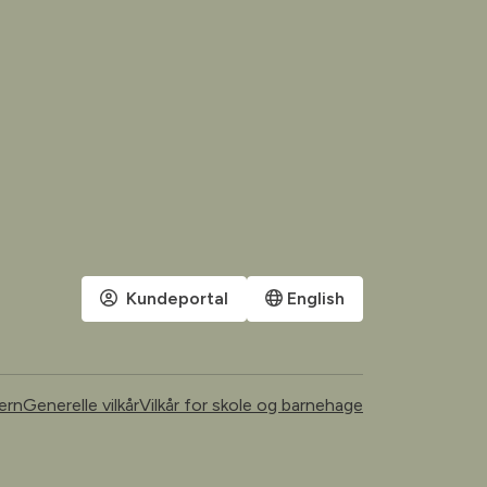
Kundeportal
English
ern
Generelle vilkår
Vilkår for skole og barnehage