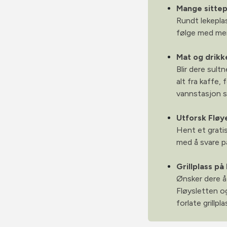
Mange sitte
Rundt lekeplas
følge med men
Mat og drikk
Blir dere sultn
alt fra kaffe,
vannstasjon sl
Utforsk Flø
Hent et gratis
med å svare p
Grillplass p
Ønsker dere å 
Fløysletten o
forlate grillpl