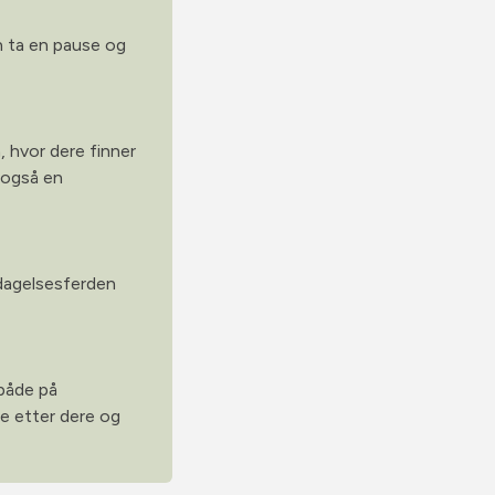
an ta en pause og
n, hvor dere finner
t også en
ppdagelsesferden
 både på
de etter dere og