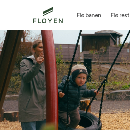
Fløibanen
Fløires