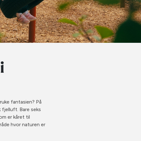
i
bruke fantasien? På
fjelluft. Bare seks
m er kåret til
mråde hvor naturen er