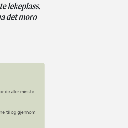
te lekeplass.
ha det moro
r de aller minste.
ne til og gjennom