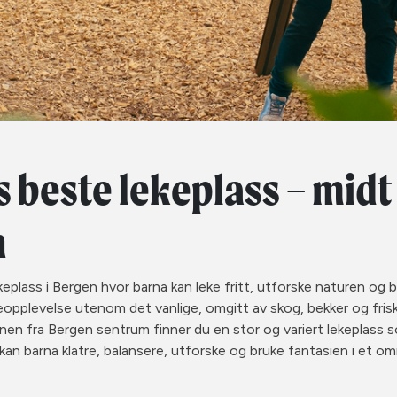
 beste lekeplass – midt 
n
keplass i Bergen hvor barna kan leke fritt, utforske naturen og 
eopplevelse utenom det vanlige, omgitt av skog, bekker og frisk 
en fra Bergen sentrum finner du en stor og variert lekeplass so
an barna klatre, balansere, utforske og bruke fantasien i et o