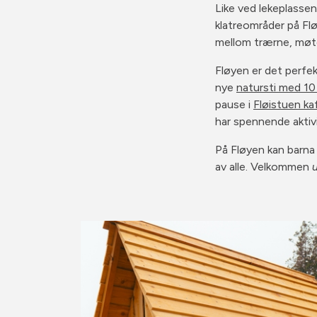
Like ved lekeplasse
klatreområder på Flø
mellom trærne, møte 
Fløyen er det perfek
nye
natursti med 10
pause i
Fløistuen ka
har spennende aktiv
På Fløyen kan barna
av alle. Velkommen