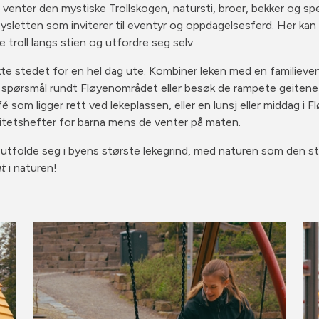
n venter den mystiske Trollskogen, natursti, broer, bekker og 
ysletten som inviterer til eventyr og oppdagelsesferd. Her kan 
troll langs stien og utfordre seg selv.
te stedet for en hel dag ute. Kombiner leken med en familievenn
 spørsmål
rundt Fløyenområdet eller besøk de rampete geitene 
fé
som ligger rett ved lekeplassen, eller en lunsj eller middag i
Fl
itetshefter for barna mens de venter på maten.
 utfolde seg i byens største lekegrind, med naturen som den s
ut
i naturen!