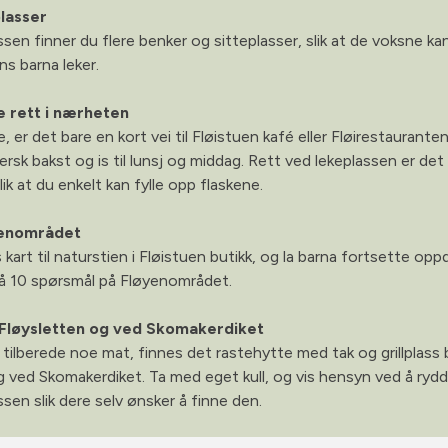
plasser
sen finner du flere benker og sitteplasser, slik at de voksne k
s barna leker.
e rett i nærheten
e, er det bare en kort vei til Fløistuen kafé eller Fløirestaurante
 fersk bakst og is til lunsj og middag. Rett ved lekeplassen er de
ik at du enkelt kan fylle opp flaskene.
yenområdet
 kart til naturstien i Fløistuen butikk, og la barna fortsette o
å 10 spørsmål på Fløyenområdet.
å Fløysletten og ved Skomakerdiket
tilberede noe mat, finnes det rastehytte med tak og grillplass
g ved Skomakerdiket. Ta med eget kull, og vis hensyn ved å ryd
assen slik dere selv ønsker å finne den.