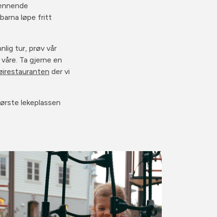
spennende
barna løpe fritt
lig tur, prøv vår
våre. Ta gjerne en
øirestauranten
der vi
tørste lekeplassen