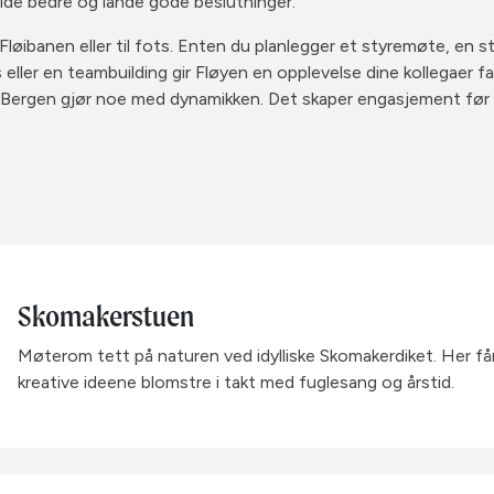
ide bedre og lande gode beslutninger.
øibanen eller til fots. Enten du planlegger et styremøte, en st
eller en teambuilding gir Fløyen en opplevelse dine kollegaer fa
 Bergen gjør noe med dynamikken. Det skaper engasjement før 
Skomakerstuen
Møterom tett på naturen ved idylliske Skomakerdiket. Her f
kreative ideene blomstre i takt med fuglesang og årstid.