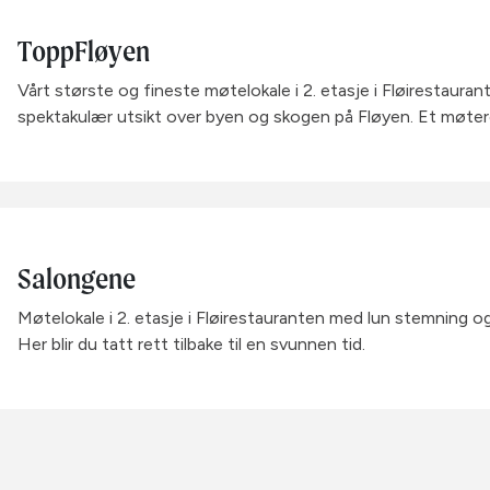
ToppFløyen
Vårt største og fineste møtelokale i 2. etasje i Fløirestaura
spektakulær utsikt over byen og skogen på Fløyen. Et møtero
Salongene
Møtelokale i 2. etasje i Fløirestauranten med lun stemning o
Her blir du tatt rett tilbake til en svunnen tid.