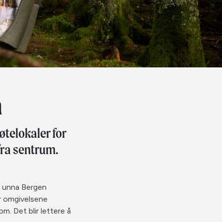
n
øtelokaler for
fra sentrum.
r unna Bergen
r omgivelsene
m. Det blir lettere å