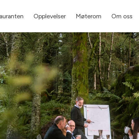
tauranten
Opplevelser
Møterom
Om oss