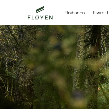
Fløibanen
Fløires