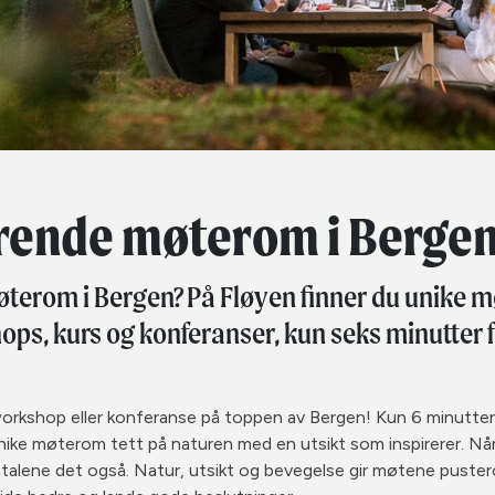
rende møterom i Berge
øterom i Bergen? På Fløyen finner du unike m
ops, kurs og konferanser, kun seks minutter 
orkshop eller konferanse på toppen av Bergen! Kun 6 minutte
nike møterom tett på naturen med en utsikt som inspirerer. Nå
talene det også. Natur, utsikt og bevegelse gir møtene pustero