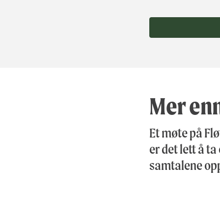
Mer enn
Et møte på Fl
er det lett å t
samtalene op