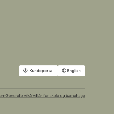
Kundeportal
English
ern
Generelle vilkår
Vilkår for skole og barnehage