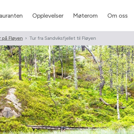
tauranten
Opplevelser
Møterom
Om oss
r på Fløyen
Tur fra Sandviksfjellet til Fløyen