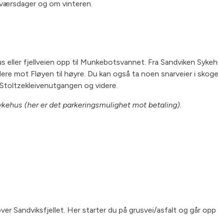
nværsdager og om vinteren.
 eller fjellveien opp til Munkebotsvannet. Fra Sandviken Sykehus
 mot Fløyen til høyre. Du kan også ta noen snarveier i skogen
i Stoltzekleivenutgangen og videre.
sykehus (her er det parkeringsmulighet mot betaling).
n over Sandviksfjellet. Her starter du på grusvei/asfalt og går