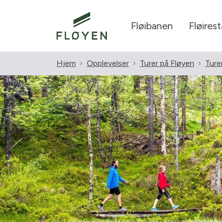
Fløibanen
Fløires
Hjem
Opplevelser
Turer på Fløyen
Ture