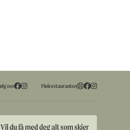
ølg oss
Fløirestauranten
Vil du få med deg alt som skjer