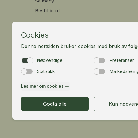
Se meny
Bestill bord
Fløibanen AS
Vetrlidsallmenningen 23A, 5014