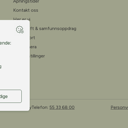
Åpningstider
Kontakt oss
Her er vi
Bærekraft & samfunnsoppdrag
Årsrapport
Webkamera
Ledige stillinger
 Bergen, Norway
Telefon:
55 33 68 00
Personv