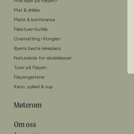
Hva skjer på Fløyen?
Mat & drikke
Møte & konferanse
Fløistuen butikk
Overnatting i Konglen
Byens beste lekeplass
Naturskole for skoleklasser
Turer på Fløyen
Fløyengeitene
Kano, sykkel & sup
Møterom
Om oss