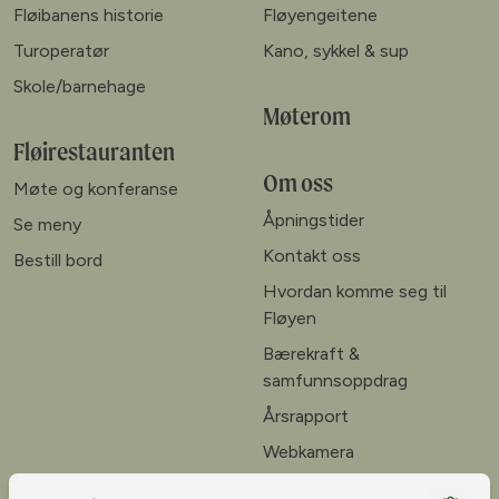
Fløibanens historie
Fløyengeitene
Turoperatør
Kano, sykkel & sup
Skole/barnehage
Møterom
Fløirestauranten
Om oss
Møte og konferanse
Åpningstider
Se meny
Kontakt oss
Bestill bord
Hvordan komme seg til
Fløyen
Bærekraft &
samfunnsoppdrag
Årsrapport
Webkamera
Ledige stillinger