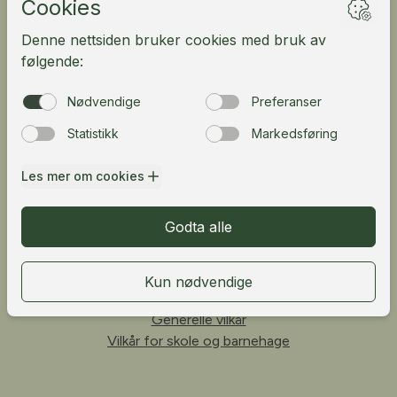
Kundeportal
English
Fløibanen AS
Vetrlidsallmenningen 23A, 5014 Bergen, Norway
Telefon:
55 33 68 00
Personvern
Generelle vilkår
Vilkår for skole og barnehage